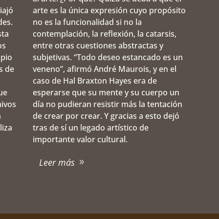
iajó
arte es la única expresión cuyo propósito
des.
no es la funcionalidad si no la
sta
contemplación, la reflexión, la catarsis,
os
entre otras cuestiones abstractas y
opio
subjetivas. “Todo deseo estancado es un
s de
veneno”, afirmó André Maurois, y en el
caso de Hal Braxton Hayes era de
ue
esperarse que su mente y su cuerpo un
hivos
día no pudieran resistir más la tentación
a
de crear por crear. Y gracias a esto dejó
liza
tras de sí un legado artístico de
importante valor cultural.
Leer más