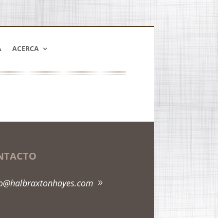
A
ACERCA
NTACTO
fo@halbraxtonhayes.com