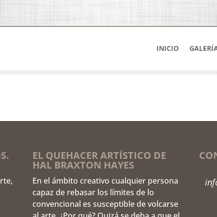
INICIO
GALERÍ
S.
EL QUEHACER ARTÍSTICO DE
CO
HAL BRAXTON HAYES
rte,
En el ámbito creativo cualquier persona
in
capaz de rebasar los límites de lo
convencional es susceptible de volcarse
al arte. ¿Por qué? Quizá se deba a que el