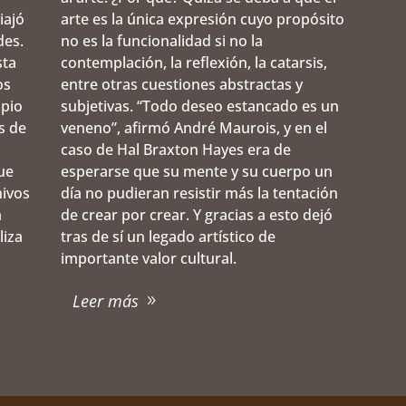
iajó
arte es la única expresión cuyo propósito
des.
no es la funcionalidad si no la
sta
contemplación, la reflexión, la catarsis,
os
entre otras cuestiones abstractas y
opio
subjetivas. “Todo deseo estancado es un
s de
veneno”, afirmó André Maurois, y en el
caso de Hal Braxton Hayes era de
ue
esperarse que su mente y su cuerpo un
hivos
día no pudieran resistir más la tentación
a
de crear por crear. Y gracias a esto dejó
liza
tras de sí un legado artístico de
importante valor cultural.
Leer más