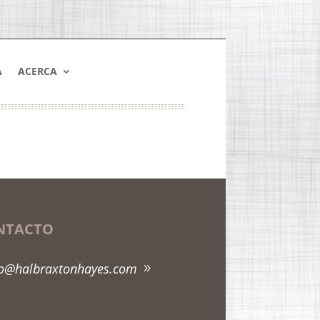
A
ACERCA
NTACTO
fo@halbraxtonhayes.com