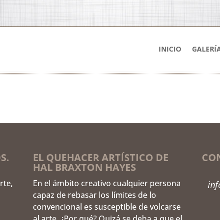
INICIO
GALERÍ
S.
EL QUEHACER ARTÍSTICO DE
CO
HAL BRAXTON HAYES
rte,
En el ámbito creativo cualquier persona
in
capaz de rebasar los límites de lo
convencional es susceptible de volcarse
al arte. ¿Por qué? Quizá se deba a que el