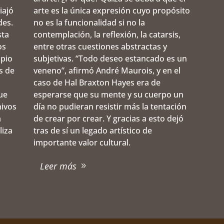
iajó
arte es la única expresión cuyo propósito
des.
no es la funcionalidad si no la
sta
contemplación, la reflexión, la catarsis,
os
entre otras cuestiones abstractas y
opio
subjetivas. “Todo deseo estancado es un
s de
veneno”, afirmó André Maurois, y en el
caso de Hal Braxton Hayes era de
ue
esperarse que su mente y su cuerpo un
hivos
día no pudieran resistir más la tentación
a
de crear por crear. Y gracias a esto dejó
liza
tras de sí un legado artístico de
importante valor cultural.
Leer más