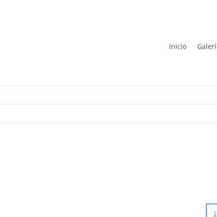
Inicio
Galer
EL QUEHACER ARTÍSTICO DE HAL
Co
BRAXTON HAYES
e
En el ámbito creativo cualquier persona capaz de