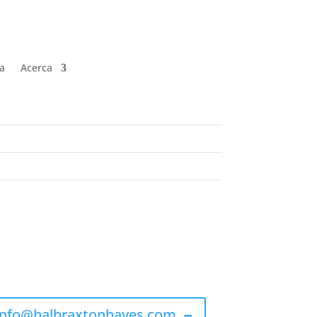
ía
Acerca
ntacto
info@halbraxtonhayes.com