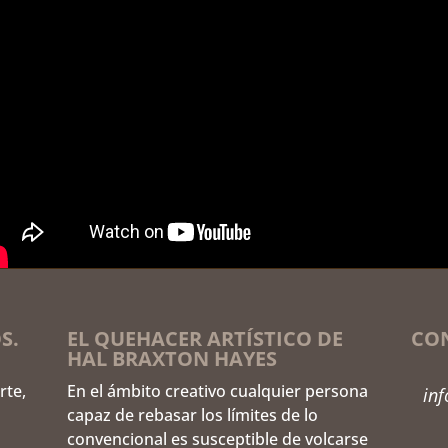
S.
EL QUEHACER ARTÍSTICO DE
CO
HAL BRAXTON HAYES
rte,
En el ámbito creativo cualquier persona
in
capaz de rebasar los límites de lo
convencional es susceptible de volcarse