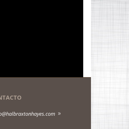
NTACTO
fo@halbraxtonhayes.com