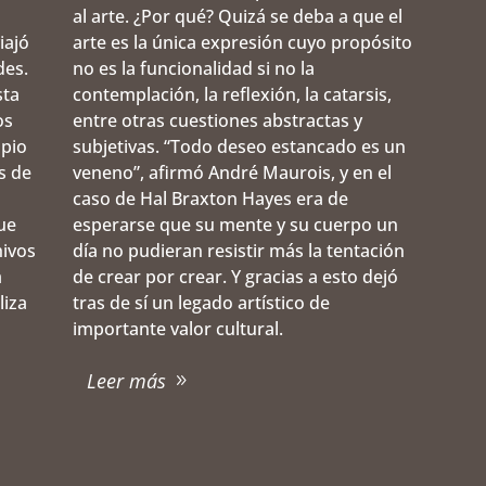
al arte. ¿Por qué? Quizá se deba a que el
iajó
arte es la única expresión cuyo propósito
des.
no es la funcionalidad si no la
sta
contemplación, la reflexión, la catarsis,
os
entre otras cuestiones abstractas y
opio
subjetivas. “Todo deseo estancado es un
s de
veneno”, afirmó André Maurois, y en el
caso de Hal Braxton Hayes era de
ue
esperarse que su mente y su cuerpo un
hivos
día no pudieran resistir más la tentación
a
de crear por crear. Y gracias a esto dejó
liza
tras de sí un legado artístico de
importante valor cultural.
Leer más