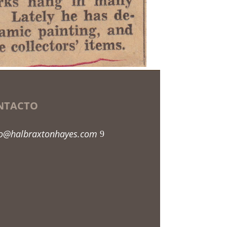
NTACTO
fo@halbraxtonhayes.com