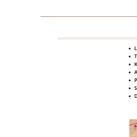
T
K
A
P
S
D