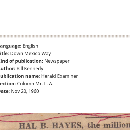
Language:
English
itle:
Down Mexico Way
ind of publication:
Newspaper
uthor:
Bill Kennedy
ublication name:
Herald Examiner
ection:
Column Mr. L. A.
ate:
Nov 20, 1960