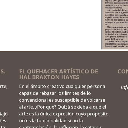
S.
EL QUEHACER ARTÍSTICO DE
CO
HAL BRAXTON HAYES
rte,
En el ámbito creativo cualquier persona
in
capaz de rebasar los límites de lo
convencional es susceptible de volcarse
al arte. ¿Por qué? Quizá se deba a que el
iajó
arte es la única expresión cuyo propósito
des.
no es la funcionalidad si no la
sta
contemplación, la reflexión, la catarsis,