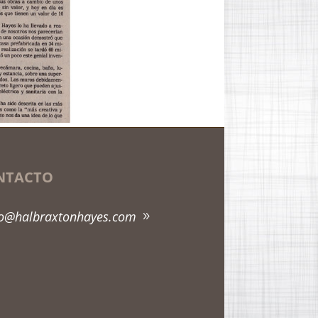
NTACTO
fo@halbraxtonhayes.com