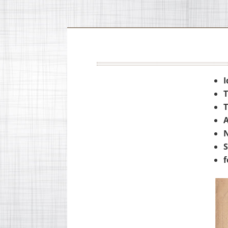
I
T
T
A
N
S
f