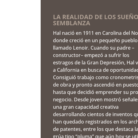
LA REALIDAD DE LOS SUEÑO
SEMBLANZA
Hal nació en 1911 en Carolina del No
donde creció en un pequeño pueblo
llamado Lenoir. Cuando su padre –
constructor– empezó a sufrir los
estragos de la Gran Depresión, Hal v
a California en busca de oportunida
Consiguió trabajo como cronometri
de obra y pronto ascendió en puest
hasta que decidió emprender su pr
negocio. Desde joven mostró señale
una gran capacidad creativa
desarrollando cientos de inventos q
han quedado registrados en los arc
de patentes, entre los que destaca l
grúa tipo “pluma” que aún hoy se uti