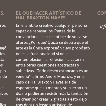
S.
EL QUEHACER ARTÍSTICO DE
CO
HAL BRAXTON HAYES
rte,
En el ámbito creativo cualquier persona
in
capaz de rebasar los límites de lo
convencional es susceptible de volcarse
al arte. ¿Por qué? Quizá se deba a que el
iajó
arte es la única expresión cuyo propósito
des.
no es la funcionalidad si no la
sta
contemplación, la reflexión, la catarsis,
os
entre otras cuestiones abstractas y
opio
subjetivas. “Todo deseo estancado es un
s de
veneno”, afirmó André Maurois, y en el
caso de Hal Braxton Hayes era de
ue
esperarse que su mente y su cuerpo un
hivos
día no pudieran resistir más la tentación
a
de crear por crear. Y gracias a esto dejó
liza
tras de sí un legado artístico de