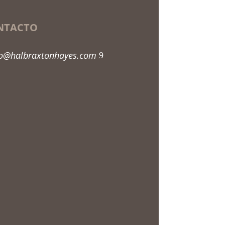
NTACTO
fo@halbraxtonhayes.com