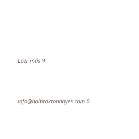
deseo estancado es un veneno”, afirmó André
Maurois, y en el caso de Hal Braxton Hayes era
de esperarse que su mente y su cuerpo un día
no pudieran resistir más la tentación de crear
por crear. Y gracias a esto dejó tras de sí un
legado artístico de importante valor cultural.
Leer más
Contacto
info@halbraxtonhayes.com
© Hal Braxton Hayes