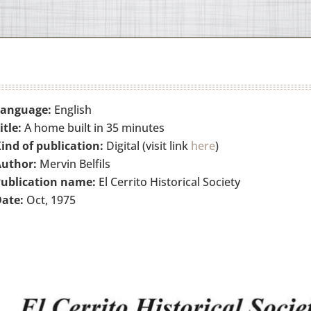
Language:
English
itle:
A home built in 35 minutes
ind of publication:
Digital (visit link
here
)
uthor:
Mervin Belfils
ublication name:
El Cerrito Historical Society
ate:
Oct, 1975