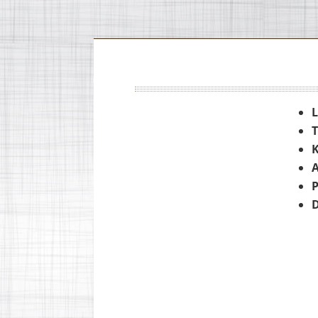
T
K
A
P
D