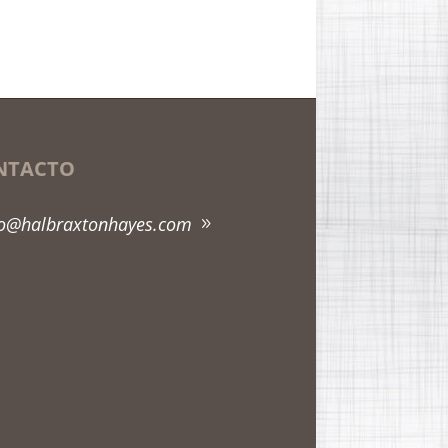
NTACTO
fo@halbraxtonhayes.com