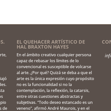
S.
EL QUEHACER ARTÍSTICO DE
CO
HAL BRAXTON HAYES
rte,
En el ámbito creativo cualquier persona
in
capaz de rebasar los límites de lo
convencional es susceptible de volcarse
al arte. ¿Por qué? Quizá se deba a que el
iajó
arte es la única expresión cuyo propósito
des.
no es la funcionalidad si no la
sta
contemplación, la reflexión, la catarsis,
os
entre otras cuestiones abstractas y
opio
subjetivas. “Todo deseo estancado es un
s de
veneno”, afirmó André Maurois, y en el